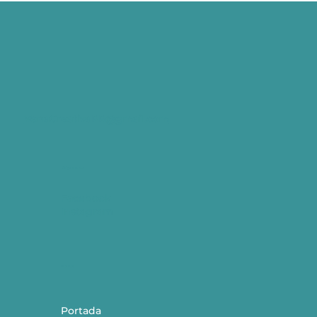
VenaCreativaPR@gmail.com
Síguenos
Facebook
Instagram
​Menú
Portada