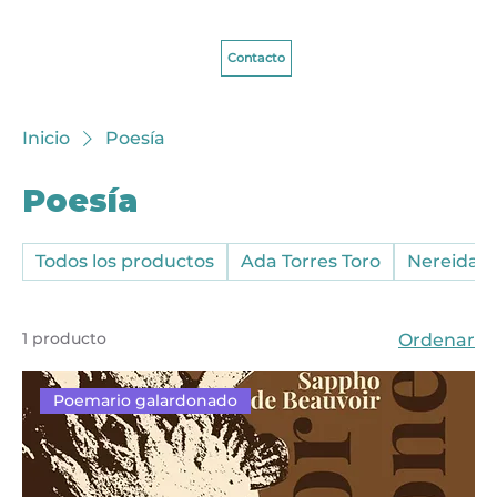
Contacto
Inicio
Poesía
Poesía
Todos los productos
Ada Torres Toro
Nereida N
1 producto
Ordenar
Poemario galardonado