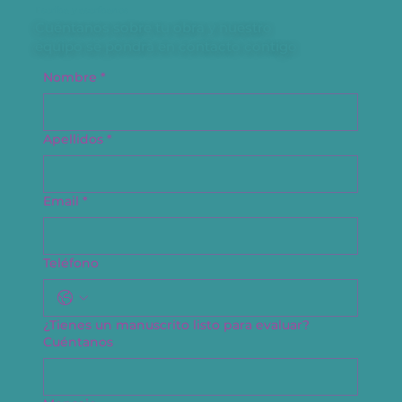
Escribe y escríbenos
Cuéntanos sobre tu obra y nuestro
equipo se pondrá en contacto contigo
Nombre
*
Apellidos
*
Email
*
Teléfono
¿Tienes un manuscrito listo para evaluar?
Cuéntanos