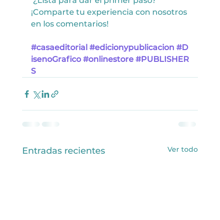
 ¿Lista para dar el primer paso? 
¡Comparte tu experiencia con nosotros 
en los comentarios!
#casaeditorial
#edicionypublicacion
#D
isenoGrafico
#onlinestore
#PUBLISHER
S
Ver todo
Entradas recientes