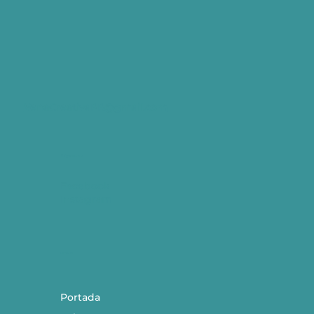
VenaCreativaPR@gmail.com
Síguenos
Facebook
Instagram
​Menú
Portada